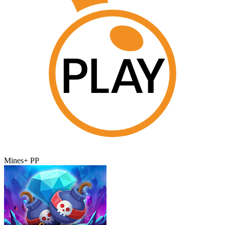
Mines+ PP