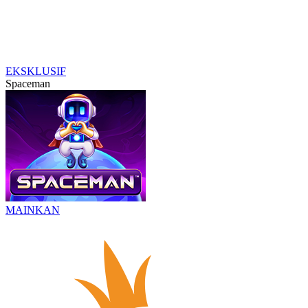
EKSKLUSIF
Spaceman
MAINKAN