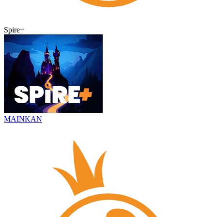
Spire+
MAINKAN