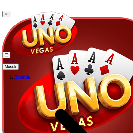
✕
Daftar
Masuk
Beranda