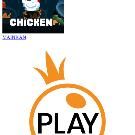
MAINKAN