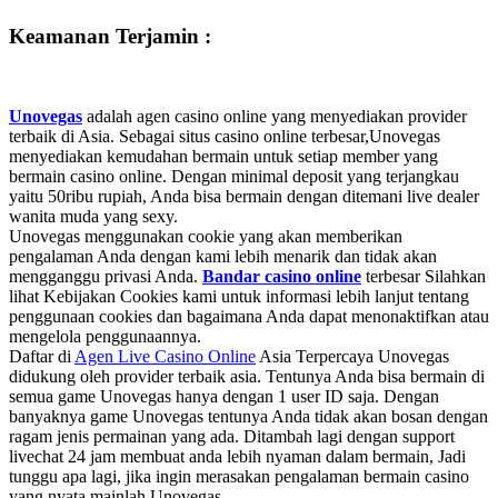
Keamanan Terjamin :
Unovegas
adalah agen casino online yang menyediakan provider
terbaik di Asia. Sebagai situs casino online terbesar,Unovegas
menyediakan kemudahan bermain untuk setiap member yang
bermain casino online. Dengan minimal deposit yang terjangkau
yaitu 50ribu rupiah, Anda bisa bermain dengan ditemani live dealer
wanita muda yang sexy.
Unovegas menggunakan cookie yang akan memberikan
pengalaman Anda dengan kami lebih menarik dan tidak akan
mengganggu privasi Anda.
Bandar casino online
terbesar Silahkan
lihat Kebijakan Cookies kami untuk informasi lebih lanjut tentang
penggunaan cookies dan bagaimana Anda dapat menonaktifkan atau
mengelola penggunaannya.
Daftar di
Agen Live Casino Online
Asia Terpercaya Unovegas
didukung oleh provider terbaik asia. Tentunya Anda bisa bermain di
semua game Unovegas hanya dengan 1 user ID saja. Dengan
banyaknya game Unovegas tentunya Anda tidak akan bosan dengan
ragam jenis permainan yang ada. Ditambah lagi dengan support
livechat 24 jam membuat anda lebih nyaman dalam bermain, Jadi
tunggu apa lagi, jika ingin merasakan pengalaman bermain casino
yang nyata mainlah Unovegas