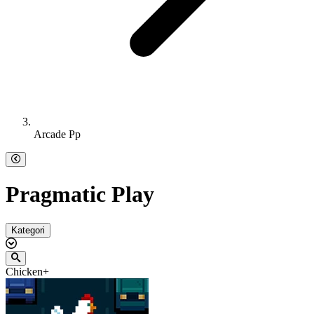
Arcade Pp
Pragmatic Play
Kategori
Chicken+