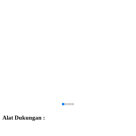
Alat Dukungan :