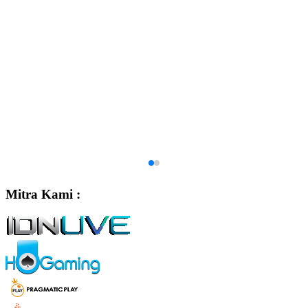
Mitra Kami :