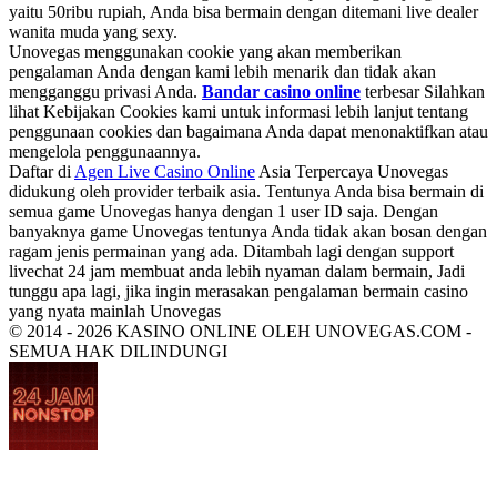
yaitu 50ribu rupiah, Anda bisa bermain dengan ditemani live dealer
wanita muda yang sexy.
Unovegas menggunakan cookie yang akan memberikan
pengalaman Anda dengan kami lebih menarik dan tidak akan
mengganggu privasi Anda.
Bandar casino online
terbesar Silahkan
lihat Kebijakan Cookies kami untuk informasi lebih lanjut tentang
penggunaan cookies dan bagaimana Anda dapat menonaktifkan atau
mengelola penggunaannya.
Daftar di
Agen Live Casino Online
Asia Terpercaya Unovegas
didukung oleh provider terbaik asia. Tentunya Anda bisa bermain di
semua game Unovegas hanya dengan 1 user ID saja. Dengan
banyaknya game Unovegas tentunya Anda tidak akan bosan dengan
ragam jenis permainan yang ada. Ditambah lagi dengan support
livechat 24 jam membuat anda lebih nyaman dalam bermain, Jadi
tunggu apa lagi, jika ingin merasakan pengalaman bermain casino
yang nyata mainlah Unovegas
© 2014 - 2026 KASINO ONLINE OLEH UNOVEGAS.COM -
SEMUA HAK DILINDUNGI