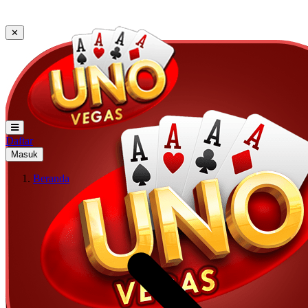
✕
Daftar
Masuk
Beranda