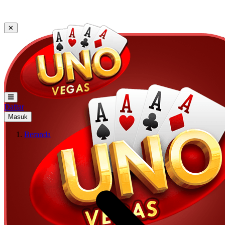
✕
Daftar
Masuk
Beranda