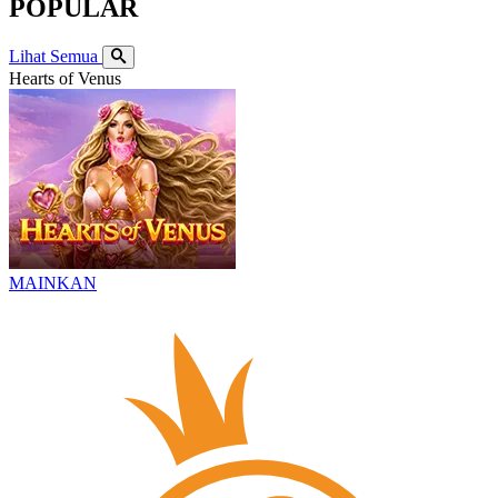
POPULAR
Lihat Semua
Hearts of Venus
MAINKAN