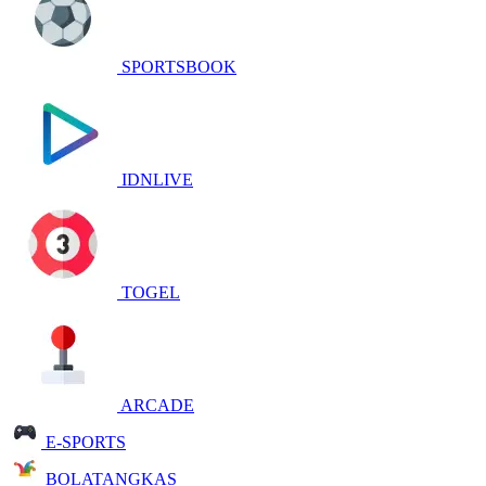
SPORTSBOOK
IDNLIVE
TOGEL
ARCADE
E-SPORTS
BOLATANGKAS