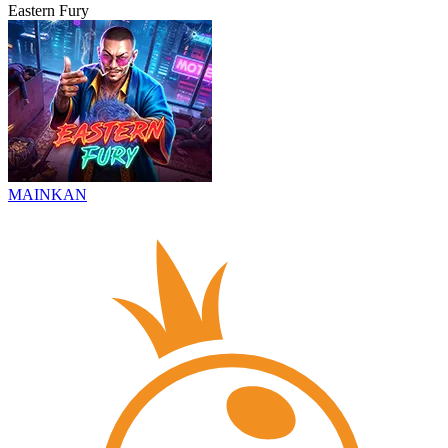
Eastern Fury
MAINKAN