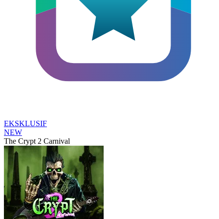
EKSKLUSIF
NEW
The Crypt 2 Carnival