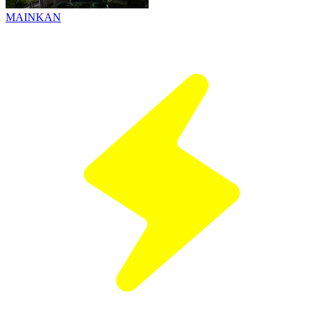
MAINKAN