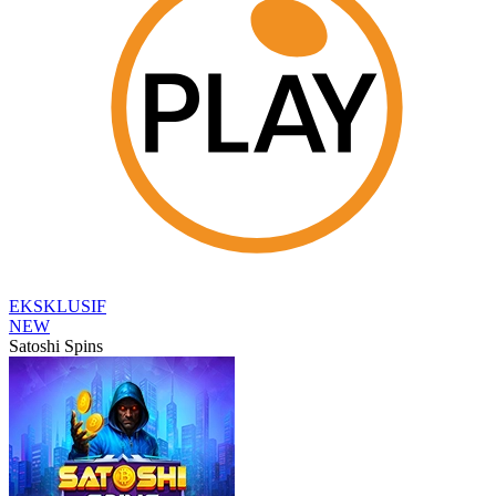
EKSKLUSIF
NEW
Satoshi Spins