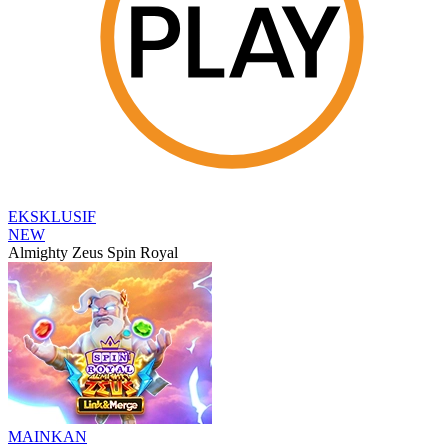
EKSKLUSIF
NEW
Almighty Zeus Spin Royal
MAINKAN