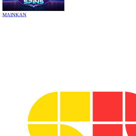
MAINKAN