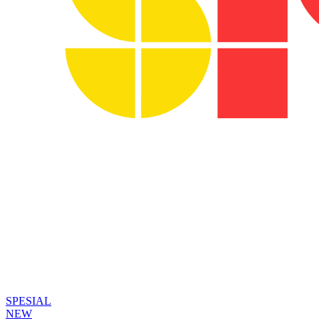
SPESIAL
NEW