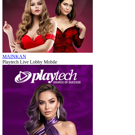
MAINKAN
Playtech Live Lobby Mobile