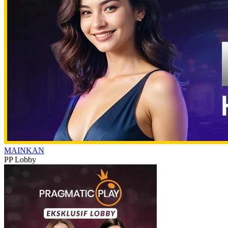
MAINKAN
PP Lobby