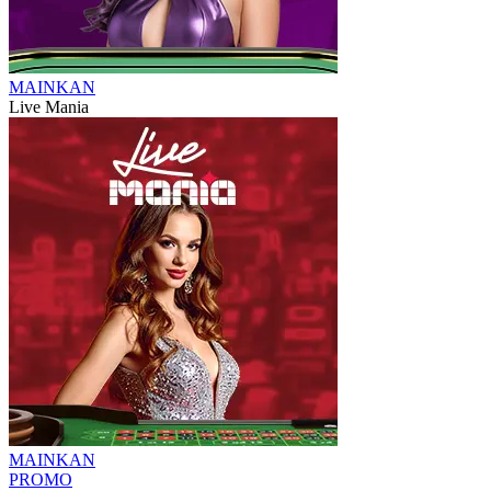
MAINKAN
Live Mania
MAINKAN
PROMO