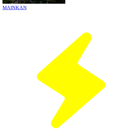
MAINKAN