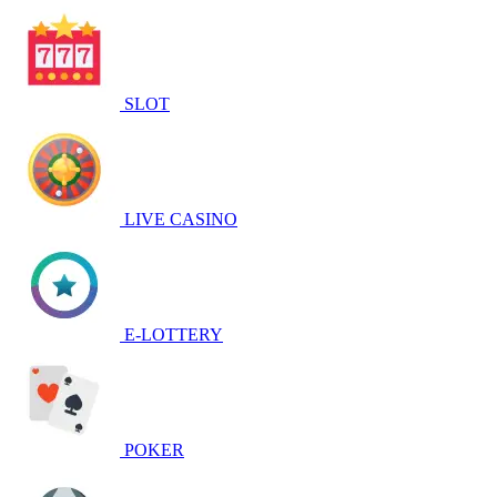
SLOT
LIVE CASINO
E-LOTTERY
POKER