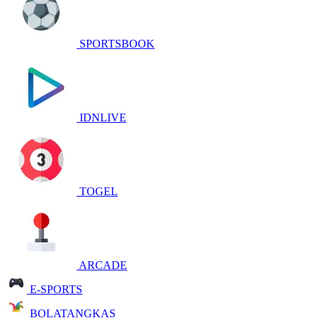
SPORTSBOOK
IDNLIVE
TOGEL
ARCADE
E-SPORTS
BOLATANGKAS