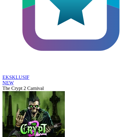
EKSKLUSIF
NEW
The Crypt 2 Carnival