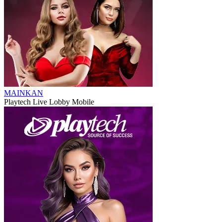
MAINKAN
Playtech Live Lobby Mobile