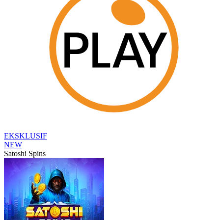
EKSKLUSIF
NEW
Satoshi Spins