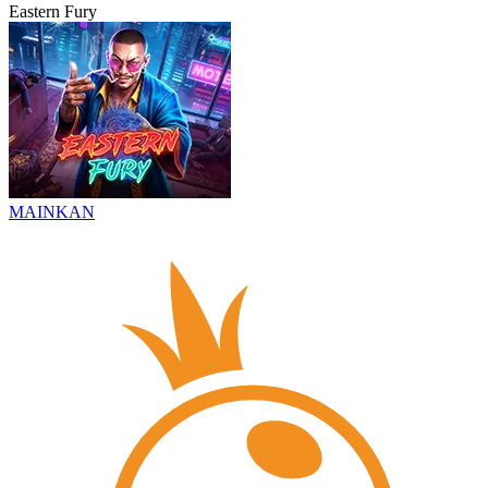
Eastern Fury
MAINKAN