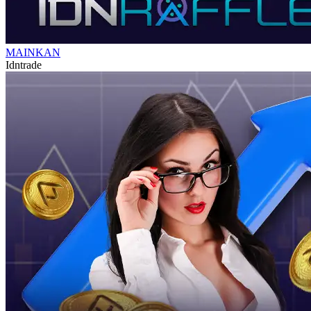
MAINKAN
Idntrade