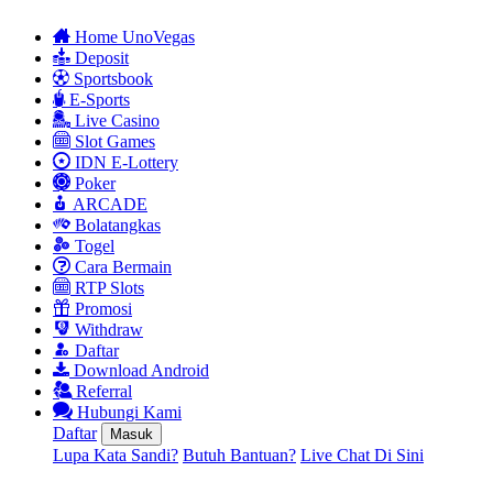
Home UnoVegas
Deposit
Sportsbook
E-Sports
Live Casino
Slot Games
IDN E-Lottery
Poker
ARCADE
Bolatangkas
Togel
Cara Bermain
RTP Slots
Promosi
Withdraw
Daftar
Download Android
Referral
Hubungi Kami
Daftar
Masuk
Lupa Kata Sandi?
Butuh Bantuan?
Live Chat Di Sini