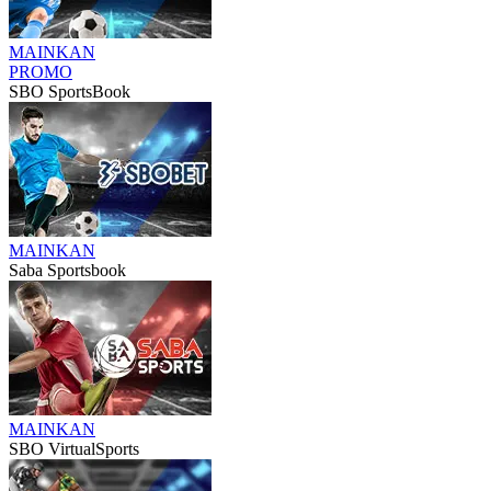
MAINKAN
PROMO
SBO SportsBook
MAINKAN
Saba Sportsbook
MAINKAN
SBO VirtualSports