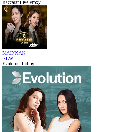
Baccarat Live Proxy
MAINKAN
NEW
Evolution Lobby