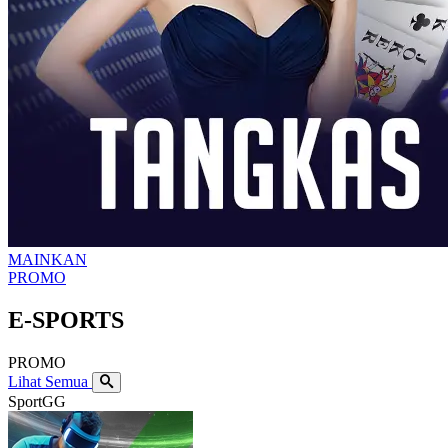
MAINKAN
PROMO
E-SPORTS
PROMO
Lihat Semua
SportGG