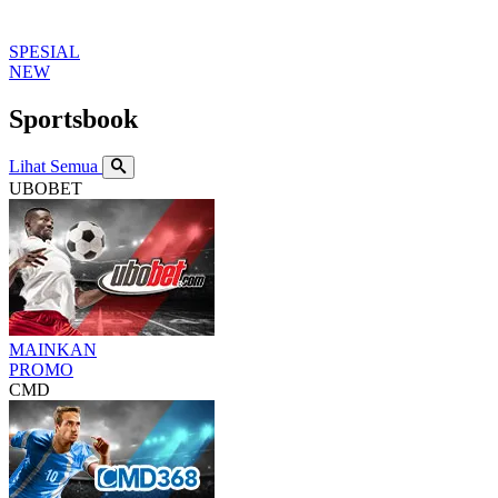
SPESIAL
NEW
Sportsbook
Lihat Semua
UBOBET
MAINKAN
PROMO
CMD