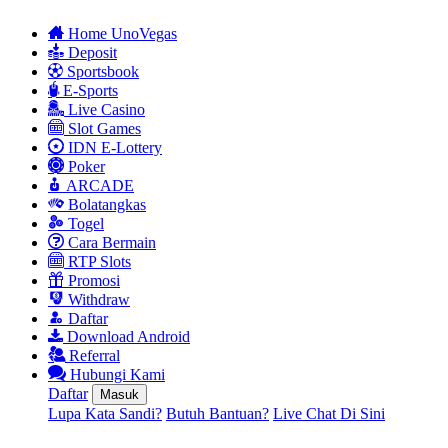
Home UnoVegas
Deposit
Sportsbook
E-Sports
Live Casino
Slot Games
IDN E-Lottery
Poker
ARCADE
Bolatangkas
Togel
Cara Bermain
RTP Slots
Promosi
Withdraw
Daftar
Download Android
Referral
Hubungi Kami
Daftar
Masuk
Lupa Kata Sandi?
Butuh Bantuan?
Live Chat Di Sini