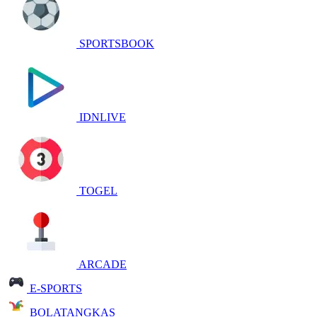
SPORTSBOOK
IDNLIVE
TOGEL
ARCADE
E-SPORTS
BOLATANGKAS