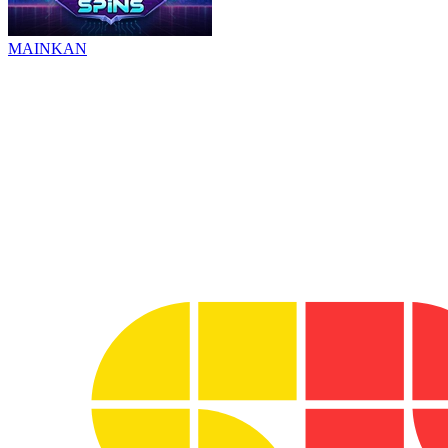
MAINKAN