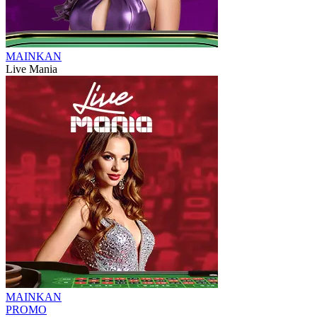
MAINKAN
Live Mania
MAINKAN
PROMO