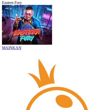
Eastern Fury
MAINKAN