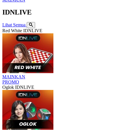
IDNLIVE
Lihat Semua
Red White IDNLIVE
MAINKAN
PROMO
Oglok IDNLIVE