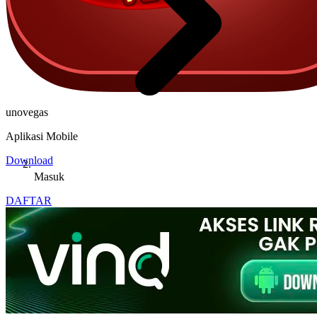
unovegas
Aplikasi Mobile
Download
Masuk
DAFTAR