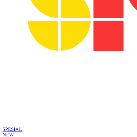
SPESIAL
NEW