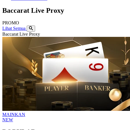
Baccarat Live Proxy
PROMO
Lihat Semua
Baccarat Live Proxy
MAINKAN
NEW